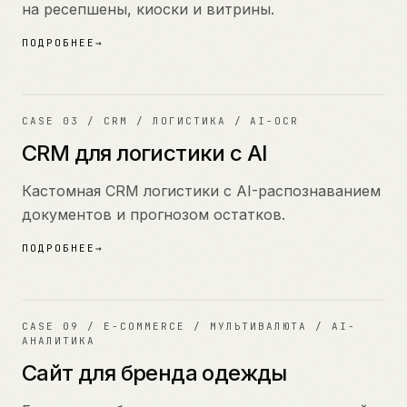
на ресепшены, киоски и витрины.
ПОДРОБНЕЕ
→
03
CASE
03
/
CRM / ЛОГИСТИКА / AI-OCR
CRM для логистики с AI
Кастомная CRM логистики с AI-распознаванием
документов и прогнозом остатков.
ПОДРОБНЕЕ
→
09
CASE
09
/
E-COMMERCE / МУЛЬТИВАЛЮТА / AI-
АНАЛИТИКА
Сайт для бренда одежды