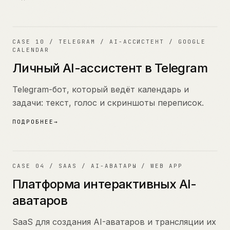
10
CASE
10
/
TELEGRAM / AI-АССИСТЕНТ / GOOGLE
CALENDAR
Личный AI-ассистент в Telegram
Telegram-бот, который ведёт календарь и
задачи: текст, голос и скриншоты переписок.
ПОДРОБНЕЕ
→
04
CASE
04
/
SAAS / AI-АВАТАРЫ / WEB APP
Платформа интерактивных AI-
аватаров
SaaS для создания AI-аватаров и трансляции их