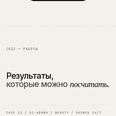
(02) — РАБОТЫ
Результаты,
которые можно
посчитать.
13
CASE
13
/
AI-АДМИН / BEAUTY / ЗАПИСЬ 24/7