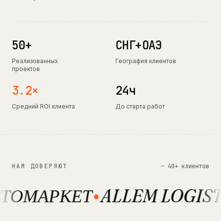
50+
СНГ+ОАЭ
Реализованных
География клиентов
проектов
3.2×
24ч
Средний ROI клиента
До старта работ
НАМ ДОВЕРЯЮТ
— 40+ клиентов
ALLEM LOGISTIK
MODER
•
•