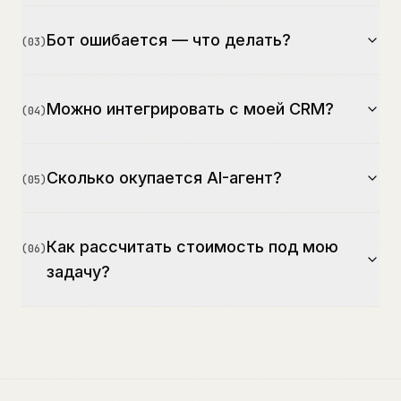
Бот ошибается — что делать?
(
03
)
Можно интегрировать с моей CRM?
(
04
)
Сколько окупается AI-агент?
(
05
)
Как рассчитать стоимость под мою
(
06
)
задачу?