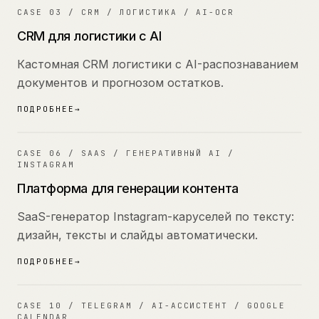
03
CASE
03
/
CRM / ЛОГИСТИКА / AI-OCR
CRM для логистики с AI
Кастомная CRM логистики с AI-распознаванием
документов и прогнозом остатков.
ПОДРОБНЕЕ
→
06
CASE
06
/
SAAS / ГЕНЕРАТИВНЫЙ AI /
INSTAGRAM
Платформа для генерации контента
SaaS-генератор Instagram-каруселей по тексту:
дизайн, тексты и слайды автоматически.
ПОДРОБНЕЕ
→
10
CASE
10
/
TELEGRAM / AI-АССИСТЕНТ / GOOGLE
CALENDAR