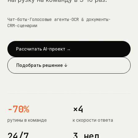
Чат-боты
·
Голосовые агенты
·
OCR & документы
·
CRM-сценарии
Рассчитать AI-проект →
Подобрать решение ↓
−70%
×4
рутины в команде
к скорости ответа
24/7
3 нед